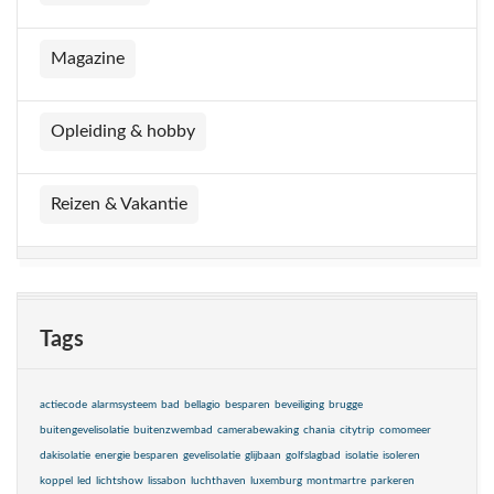
Magazine
Opleiding & hobby
Reizen & Vakantie
Tags
actiecode
alarmsysteem
bad
bellagio
besparen
beveiliging
brugge
buitengevelisolatie
buitenzwembad
camerabewaking
chania
citytrip
comomeer
dakisolatie
energie besparen
gevelisolatie
glijbaan
golfslagbad
isolatie
isoleren
koppel
led
lichtshow
lissabon
luchthaven
luxemburg
montmartre
parkeren