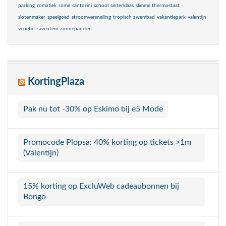
parking
romatiek
rome
santorini
school
sinterklaas
slimme thermostaat
slotenmaker
speelgoed
stroomversnelling
tropisch zwembad
vakantiepark
valentijn
venetië
zaventem
zonnepanelen
KortingPlaza
Pak nu tot -30% op Eskimo bij e5 Mode
Promocode Plopsa: 40% korting op tickets >1m
(Valentijn)
15% korting op ExcluWeb cadeaubonnen bij
Bongo