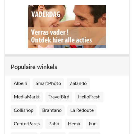
Populaire winkels
Albelli
SmartPhoto
Zalando
MediaMarkt
TravelBird
HelloFresh
Collishop
Brantano
La Redoute
CenterParcs
Pabo
Hema
Fun