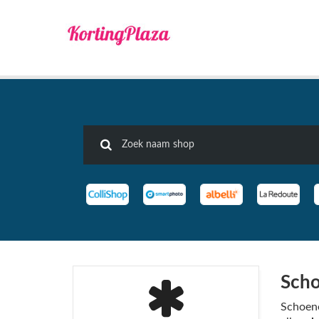
Scho
Schoene