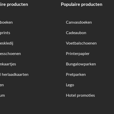
ire producten
Populaire producten
boeken
Canvasdoeken
prints
Cadeaubon
skledij
Voetbalschoenen
esschoenen
Printerpapier
kaartjes
Bungalowparken
herlaadkaarten
Pretparken
en
Lego
fum
Hotel promoties