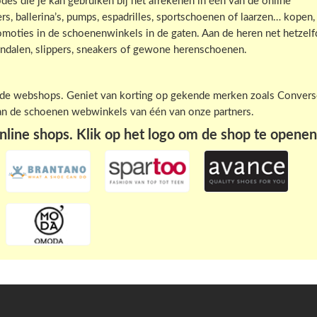
s die je kan gebruiken bij het afrekenen in één van de online
, ballerina’s, pumps, espadrilles, sportschoenen of laarzen… kopen,
moties in de schoenenwinkels in de gaten. Aan de heren net hetzelf
ndalen, slippers, sneakers of gewone herenschoenen.
n de webshops. Geniet van korting op gekende merken zoals Convers
van de schoenen webwinkels van één van onze partners.
line shops. Klik op het logo om de shop te openen