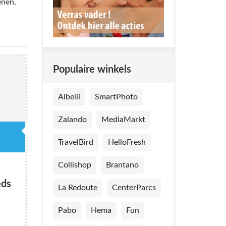
enen,
Populaire winkels
Albelli
SmartPhoto
Zalando
MediaMarkt
TravelBird
HelloFresh
Collishop
Brantano
eds
La Redoute
CenterParcs
Pabo
Hema
Fun