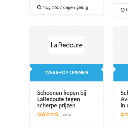
Nog 1607 dagen geldig
N
WEBSHOP OPENEN
Schoenen kopen bij
Sc
LaRedoute tegen
Av
scherpe prijzen
in
(0 rates)