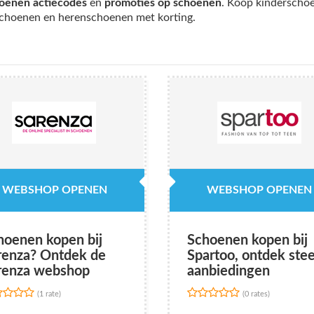
oenen actiecodes
en
promoties op schoenen
. Koop kinderscho
choenen en herenschoenen met korting.
WEBSHOP OPENEN
WEBSHOP OPENEN
hoenen kopen bij
Schoenen kopen bij
renza? Ontdek de
Spartoo, ontdek ste
renza webshop
aanbiedingen
(1 rate)
(0 rates)