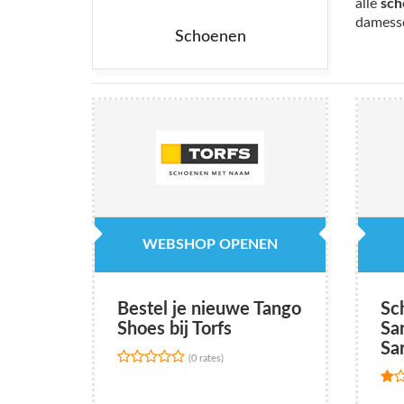
alle
sch
damess
Schoenen
WEBSHOP OPENEN
Bestel je nieuwe Tango
Sc
Shoes bij Torfs
Sa
Sa
(0 rates)