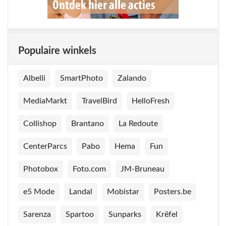
Populaire winkels
Albelli
SmartPhoto
Zalando
MediaMarkt
TravelBird
HelloFresh
Collishop
Brantano
La Redoute
CenterParcs
Pabo
Hema
Fun
Photobox
Foto.com
JM-Bruneau
e5 Mode
Landal
Mobistar
Posters.be
Sarenza
Spartoo
Sunparks
Krëfel