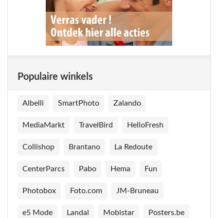
Populaire winkels
Albelli
SmartPhoto
Zalando
MediaMarkt
TravelBird
HelloFresh
Collishop
Brantano
La Redoute
CenterParcs
Pabo
Hema
Fun
Photobox
Foto.com
JM-Bruneau
e5 Mode
Landal
Mobistar
Posters.be