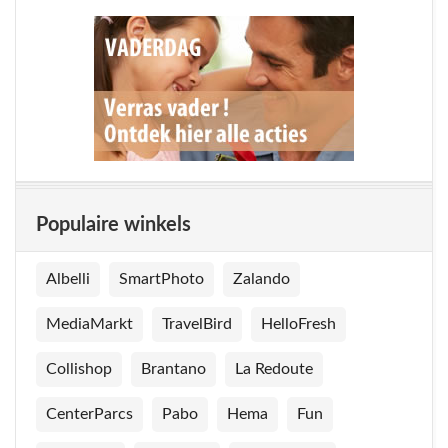
Populaire winkels
Albelli
SmartPhoto
Zalando
MediaMarkt
TravelBird
HelloFresh
Collishop
Brantano
La Redoute
CenterParcs
Pabo
Hema
Fun