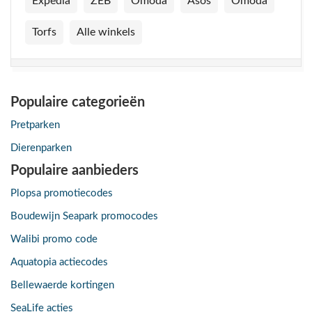
Expedia
ZEB
Omoda
Asos
Omoda
Torfs
Alle winkels
Populaire categorieën
Pretparken
Dierenparken
Populaire aanbieders
Plopsa promotiecodes
Boudewijn Seapark promocodes
Walibi promo code
Aquatopia actiecodes
Bellewaerde kortingen
SeaLife acties