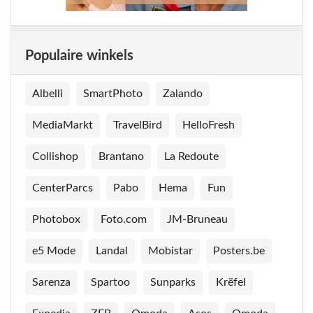
Populaire winkels
Albelli
SmartPhoto
Zalando
MediaMarkt
TravelBird
HelloFresh
Collishop
Brantano
La Redoute
CenterParcs
Pabo
Hema
Fun
Photobox
Foto.com
JM-Bruneau
e5 Mode
Landal
Mobistar
Posters.be
Sarenza
Spartoo
Sunparks
Krëfel