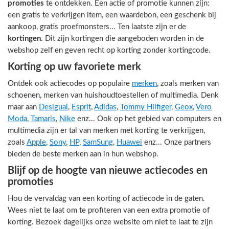
promoties
te ontdekken. Een actie of promotie kunnen zijn:
een gratis te verkrijgen item, een waardebon, een geschenk bij
aankoop, gratis proefmonsters... Ten laatste zijn er de
kortingen
. Dit zijn kortingen die aangeboden worden in de
webshop zelf en geven recht op korting zonder kortingcode.
Korting op uw favoriete merk
Ontdek ook actiecodes op populaire
merken
, zoals merken van
schoenen, merken van huishoudtoestellen of multimedia. Denk
maar aan
Desigual
,
Esprit
,
Adidas
,
Tommy Hilfiger
,
Geox
,
Vero
Moda
,
Tamaris
,
Nike
enz... Ook op het gebied van computers en
multimedia zijn er tal van merken met korting te verkrijgen,
zoals
Apple
,
Sony
,
HP
,
SamSung
,
Huawei
enz... Onze partners
bieden de beste merken aan in hun webshop.
Blijf op de hoogte van nieuwe actiecodes en
promoties
Hou de vervaldag van een korting of actiecode in de gaten.
Wees niet te laat om te profiteren van een extra promotie of
korting. Bezoek dagelijks onze website om niet te laat te zijn