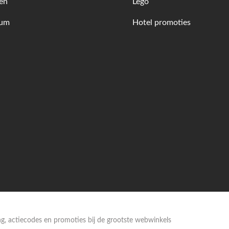
en
Lego
fum
Hotel promoties
ing, actiecodes en promoties bij de grootste webwinkels