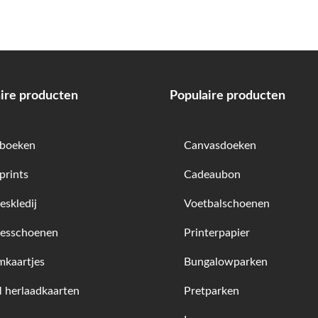
ire producten
Populaire producten
boeken
Canvasdoeken
prints
Cadeaubon
skledij
Voetbalschoenen
esschoenen
Printerpapier
kaartjes
Bungalowparken
herlaadkaarten
Pretparken