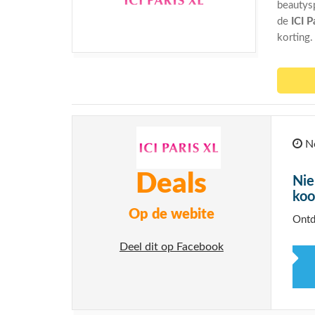
beautys
de
ICI 
korting
No
Deals
Nie
koo
Op de webite
Ontd
Deel dit op Facebook