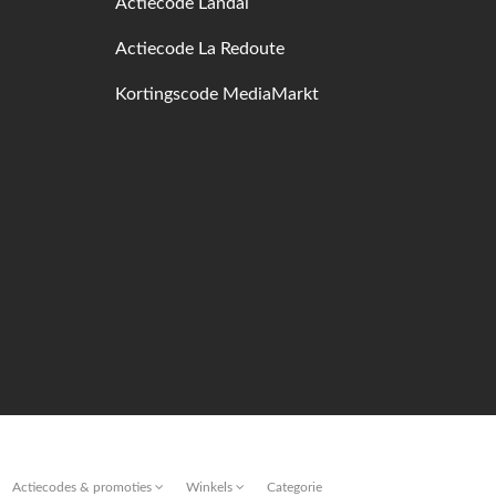
Actiecode Landal
Actiecode La Redoute
Kortingscode MediaMarkt
Actiecodes & promoties
Winkels
Categorie