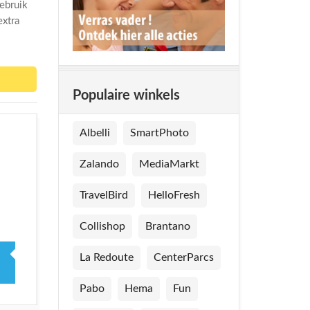
ebruik
extra
Populaire winkels
Albelli
SmartPhoto
Zalando
MediaMarkt
TravelBird
HelloFresh
Collishop
Brantano
La Redoute
CenterParcs
Pabo
Hema
Fun