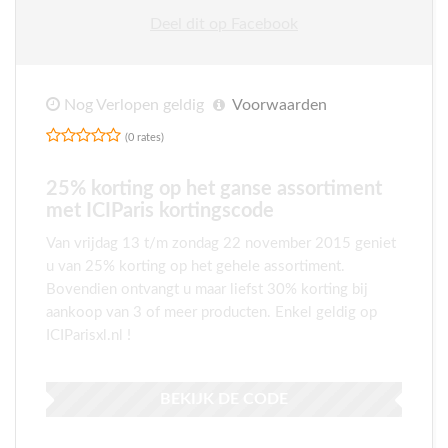
Deel dit op Facebook
Nog Verlopen geldig
Voorwaarden
(0 rates)
25% korting op het ganse assortiment
met ICIParis kortingscode
Van vrijdag 13 t/m zondag 22 november 2015 geniet
u van 25% korting op het gehele assortiment.
Bovendien ontvangt u maar liefst 30% korting bij
aankoop van 3 of meer producten. Enkel geldig op
ICIParisxl.nl !
BEKIJK DE CODE