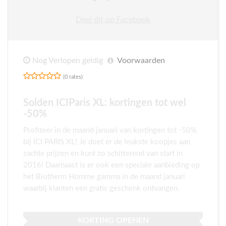
Deel dit op Facebook
Nog Verlopen geldig
Voorwaarden
(0 rates)
Solden ICIParis XL: kortingen tot wel
-50%
Profiteer in de maand januari van kortingen tot -50%
bij ICI PARIS XL! Je doet er de leukste koopjes aan
zachte prijzen en kunt zo schitterend van start in
2016! Daarnaast is er ook een speciale aanbieding op
het Biotherm Homme gamma in de maand januari
waarbij klanten een gratis geschenk ontvangen.
KORTING OPENEN