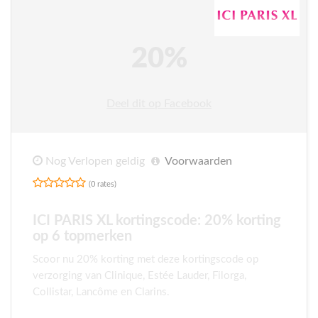
20%
Deel dit op Facebook
Nog Verlopen geldig
Voorwaarden
(0 rates)
ICI PARIS XL kortingscode: 20% korting
op 6 topmerken
Scoor nu 20% korting met deze kortingscode op
verzorging van Clinique, Estée Lauder, Filorga,
Collistar, Lancôme en Clarins.