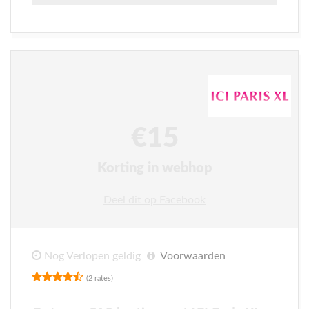
€15
Korting in webhop
Deel dit op Facebook
Nog Verlopen geldig
Voorwaarden
(2 rates)