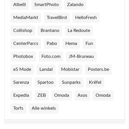
Albelli
SmartPhoto
Zalando
MediaMarkt
TravelBird
HelloFresh
Collishop
Brantano
La Redoute
CenterParcs
Pabo
Hema
Fun
Photobox
Foto.com
JM-Bruneau
e5 Mode
Landal
Mobistar
Posters.be
Sarenza
Spartoo
Sunparks
Krëfel
Expedia
ZEB
Omoda
Asos
Omoda
Torfs
Alle winkels