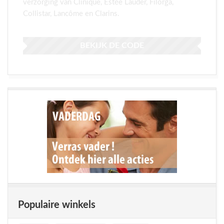
verzorging van Clinique, Estée Lauder, Filorga,
Collistar, Lancôme en Clarins.
BEKIJK DE CODE
Populaire winkels