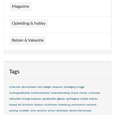
Magazine
Opleiding & hobby
Reizen & Vakantie
Tags
actiecode
alarmsysteem
bad
bellagio
besparen
beveiliging
brugge
buitengevelisolatie
buitenzwembad
camerabewaking
chania
citytrip
comomeer
dakisolatie
energie besparen
gevelisolatie
glijbaan
golfslagbad
isolatie
isoleren
koppel
led
lichtshow
lissabon
luchthaven
luxemburg
montmartre
parkeren
parking
romatiek
rome
santorini
school
sinterklaas
slimme thermostaat