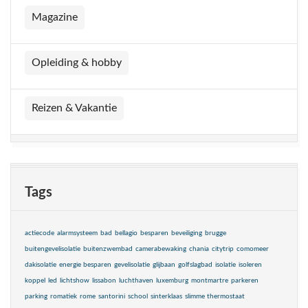
Magazine
Opleiding & hobby
Reizen & Vakantie
Tags
actiecode
alarmsysteem
bad
bellagio
besparen
beveiliging
brugge
buitengevelisolatie
buitenzwembad
camerabewaking
chania
citytrip
comomeer
dakisolatie
energie besparen
gevelisolatie
glijbaan
golfslagbad
isolatie
isoleren
koppel
led
lichtshow
lissabon
luchthaven
luxemburg
montmartre
parkeren
parking
romatiek
rome
santorini
school
sinterklaas
slimme thermostaat