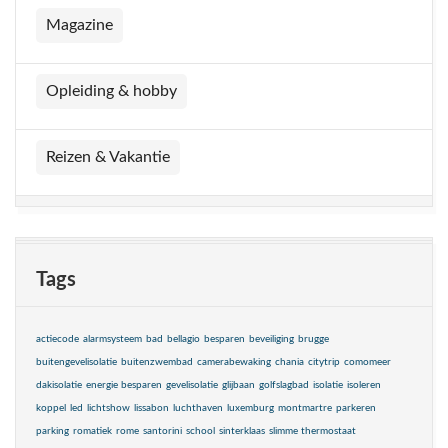
Magazine
Opleiding & hobby
Reizen & Vakantie
Tags
actiecode
alarmsysteem
bad
bellagio
besparen
beveiliging
brugge
buitengevelisolatie
buitenzwembad
camerabewaking
chania
citytrip
comomeer
dakisolatie
energie besparen
gevelisolatie
glijbaan
golfslagbad
isolatie
isoleren
koppel
led
lichtshow
lissabon
luchthaven
luxemburg
montmartre
parkeren
parking
romatiek
rome
santorini
school
sinterklaas
slimme thermostaat