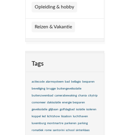
Opleiding & hobby
Reizen & Vakantie
Tags
actiecode
alarmsysteem
bad
bellagio
besparen
beveiliging
brugge
buitengevelisolatie
buitenzwembad
camerabewaking
chania
citytrip
comomeer
dakisolatie
energie besparen
gevelisolatie
glijbaan
golfslagbad
isolatie
isoleren
koppel
led
lichtshow
lissabon
luchthaven
luxemburg
montmartre
parkeren
parking
romatiek
rome
santorini
school
sinterklaas