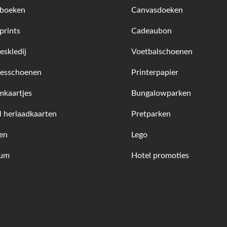
boeken
Canvasdoeken
prints
Cadeaubon
skledij
Voetbalschoenen
esschoenen
Printerpapier
kaartjes
Bungalowparken
herlaadkaarten
Pretparken
en
Lego
fum
Hotel promoties