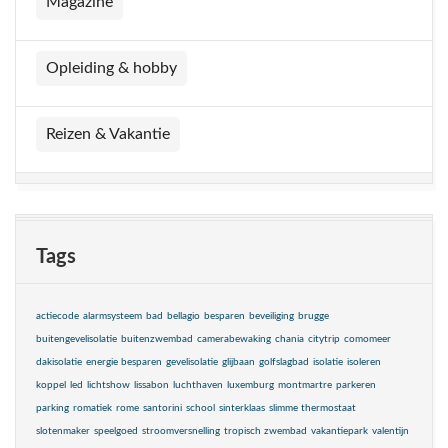
Magazine
Opleiding & hobby
Reizen & Vakantie
Tags
actiecode
alarmsysteem
bad
bellagio
besparen
beveiliging
brugge
buitengevelisolatie
buitenzwembad
camerabewaking
chania
citytrip
comomeer
dakisolatie
energie besparen
gevelisolatie
glijbaan
golfslagbad
isolatie
isoleren
koppel
led
lichtshow
lissabon
luchthaven
luxemburg
montmartre
parkeren
parking
romatiek
rome
santorini
school
sinterklaas
slimme thermostaat
slotenmaker
speelgoed
stroomversnelling
tropisch zwembad
vakantiepark
valentijn