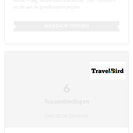
Rome, Praag, Amsterdam, Barcelona… met TravelBird
en dit aan de goedkoopste prijzen.
WEBSHOP OPENEN
6
Topaanbiedingen
Deel dit op Facebook