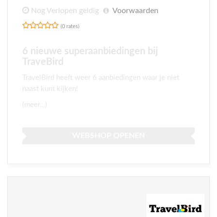
Nog Verlopen geldig
Voorwaarden
(0 rates)
6 nieuwe superaanbiedingen bij
TraveBird
TravelBird heeft weer 6 aanbiedingen waar je niet
naast kunt kijken!
(meer…)
WEBSHOP OPENEN