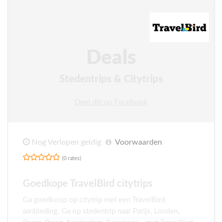
Deals
Stedentrips & Citytrips
Deel dit op Facebook
Nog Verlopen geldig
Voorwaarden
(0 rates)
Goedkope TravelBird citytrips
Ga goedkoop op citytrip met een TravelBird
aanbieding. Ga op stedentrip naar Parijs, Londen,