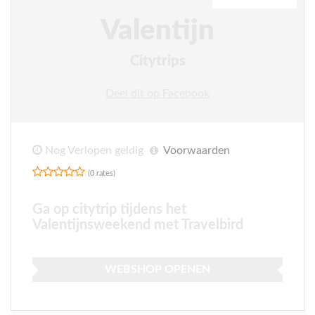
Valentijn
Citytrips
Deel dit op Facebook
Nog Verlopen geldig
Voorwaarden
(0 rates)
Ga op citytrip tijdens het
Valentijnsweekend met Travelbird
WEBSHOP OPENEN