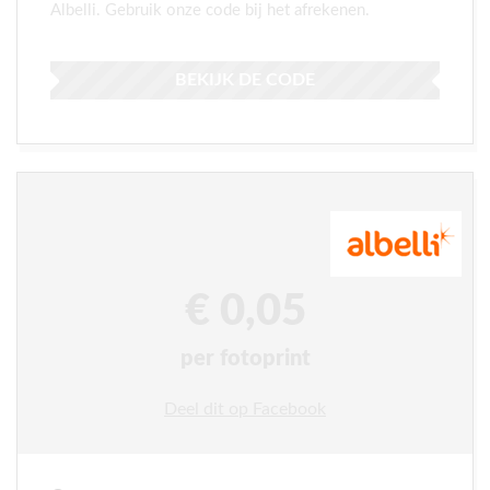
Albelli. Gebruik onze code bij het afrekenen.
BEKIJK DE CODE
€ 0,05
per fotoprint
Deel dit op Facebook