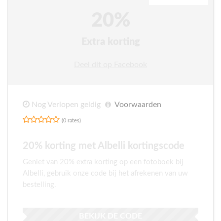
20%
Extra korting
Deel dit op Facebook
Nog Verlopen geldig
Voorwaarden
(0 rates)
20% korting met Albelli kortingscode
Geniet van 20% extra korting op een fotoboek bij
Albelli, gebruik onze code bij het afrekenen van uw
bestelling.
BEKIJK DE CODE