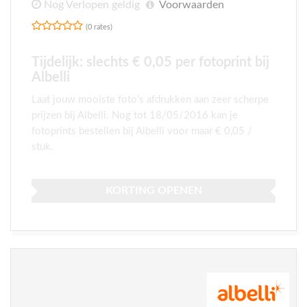
Nog Verlopen geldig
Voorwaarden
(0 rates)
Tijdelijk: slechts € 0,05 per fotoprint bij
Albelli
Laat jouw mooiste foto’s afdrukken aan zeer scherpe
prijzen bij Albelli. Nog tot 18/05/2016 kan je
fotoprints bestellen bij Albelli voor maar € 0,05 /
stuk.
KORTING OPENEN