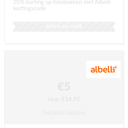
20% korting op fotoboeken met Albelli
kortingscode
BEKIJK DE CODE
€5
i.v.p. €14,95
Deel dit op Facebook