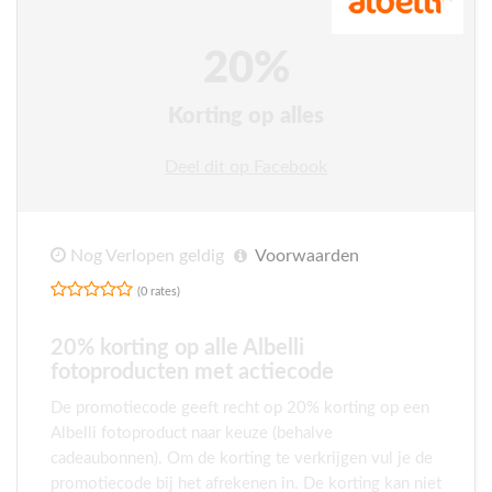
20%
Korting op alles
Deel dit op Facebook
Nog Verlopen geldig
Voorwaarden
(0 rates)
20% korting op alle Albelli
fotoproducten met actiecode
De promotiecode geeft recht op 20% korting op een
Albelli fotoproduct naar keuze (behalve
cadeaubonnen). Om de korting te verkrijgen vul je de
promotiecode bij het afrekenen in. De korting kan niet