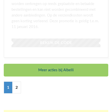
worden verkregen op reeds geplaatste en betaalde
bestellingen en kan niet worden gecombineerd met
andere aanbiedingen. Op de verzendkosten wordt
geen korting verleend. Deze promotie is geldig t.e.m.
11 januari 2016.
BEKIJK DE CODE
Meer acties bij Albelli
1
2