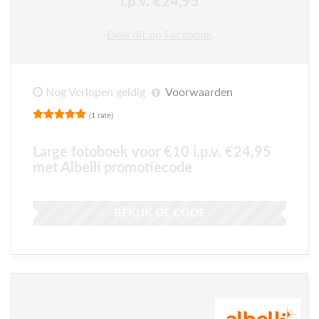
i.p.v. €24,95
Deel dit op Facebook
Nog Verlopen geldig
Voorwaarden
(1 rate)
Large fotoboek voor €10 i.p.v. €24,95
met Albelli promotiecode
BEKIJK DE CODE