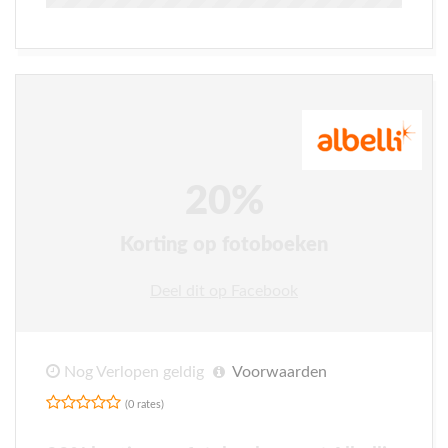
20%
Korting op fotoboeken
Deel dit op Facebook
Nog Verlopen geldig
Voorwaarden
(0 rates)