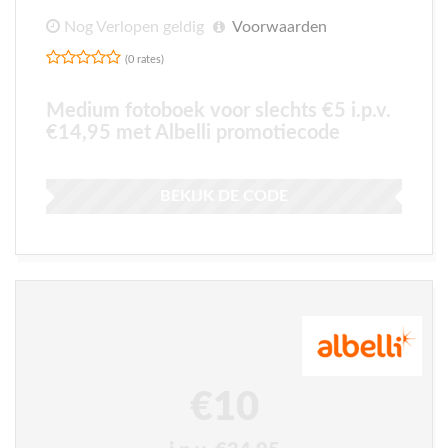
Nog Verlopen geldig
Voorwaarden
(0 rates)
Medium fotoboek voor slechts €5 i.p.v.
€14,95 met Albelli promotiecode
BEKIJK DE CODE
€10