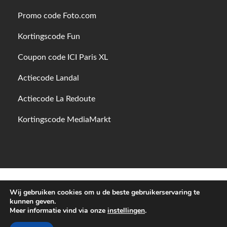
Promo code Foto.com
Kortingscode Fun
Coupon code ICI Paris XL
Actiecode Landal
Actiecode La Redoute
Kortingscode MediaMarkt
Wij gebruiken cookies om u de beste gebruikerservaring te
© KortingPlaza - Geld besparen doe je hier dankzij korting,
kunnen geven.
actiecodes en promoties bij de grootste webwinkels
Meer informatie vind via onze
instellingen
.