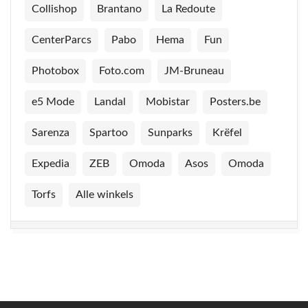
Collishop
Brantano
La Redoute
CenterParcs
Pabo
Hema
Fun
Photobox
Foto.com
JM-Bruneau
e5 Mode
Landal
Mobistar
Posters.be
Sarenza
Spartoo
Sunparks
Krëfel
Expedia
ZEB
Omoda
Asos
Omoda
Torfs
Alle winkels