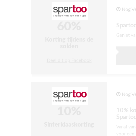
Nog Ve
60%
Spartoo
Geniet va
Korting tijdens de
solden
Deel dit op Facebook
Nog Ve
10%
10% kor
Sparto
Sinterklaaskorting
Vanaf van
voor een 