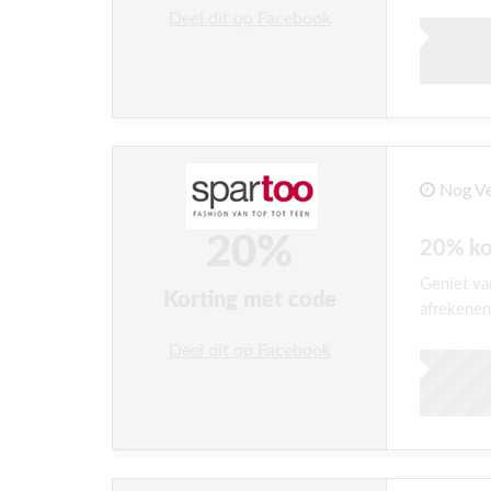
Deel dit op Facebook
Nog Ve
20%
20% ko
Geniet va
Korting met code
afrekenen
Deel dit op Facebook