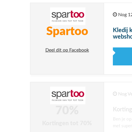
Nog 12
Spartoo
Kledij 
websh
Deel dit op Facebook
Nog Ve
70%
Korting
Ben je op
Kortingen tot 70%
met super