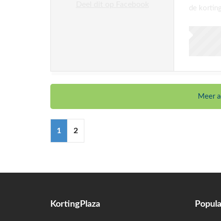
Deel dit op Facebook
de kortin
Meer ac
1
2
KortingPlaza
Popula