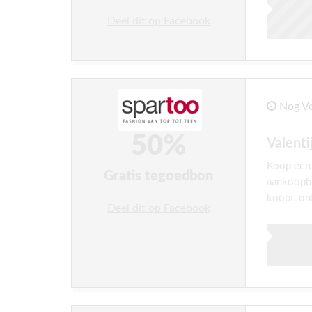
Deel dit op Facebook
Nog Ve
50%
Valent
Koop een 
Gratis tegoedbon
aankoopb
koopt, on
Deel dit op Facebook