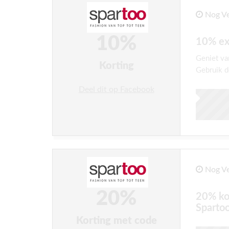
Nog Ve
10%
10% ex
Geniet va
Korting
Gebruik d
Deel dit op Facebook
Nog Ve
20%
20% ko
Sparto
Korting met code