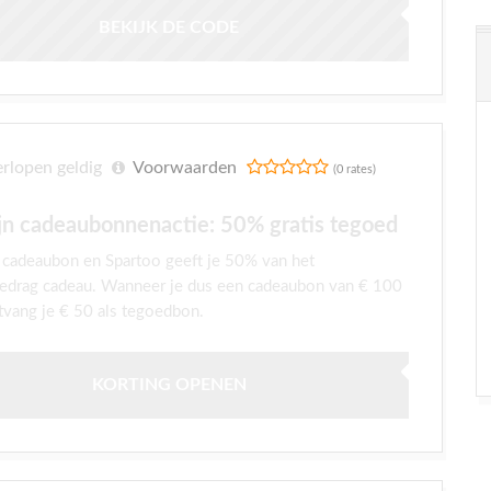
BEKIJK DE CODE
rlopen geldig
Voorwaarden
(0 rates)
ijn cadeaubonnenactie: 50% gratis tegoed
cadeaubon en Spartoo geeft je 50% van het
edrag cadeau. Wanneer je dus een cadeaubon van € 100
tvang je € 50 als tegoedbon.
KORTING OPENEN