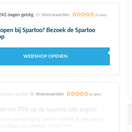
42 dagen geldig
Voorwaarden
(0 rates)
kopen bij Spartoo? Bezoek de Spartoo
op
WEBSHOP OPENEN
rlopen geldig
Voorwaarden
(0 rates)
en tot 70% op de Spartoo sale pagina
 zoek naar korting bij Spartoo? Ontdek de sale-pagina
 kortingen op schoenen, tot wel 70%.