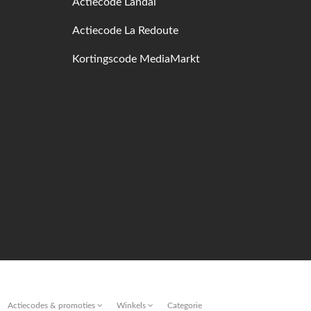
Actiecode Landal
Actiecode La Redoute
Kortingscode MediaMarkt
Actiecodes & promoties
Winkels
Categorie