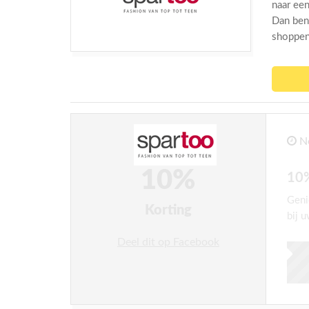
naar ee
Dan ben
shoppen
No
10%
10%
Geni
Korting
bij u
Deel dit op Facebook