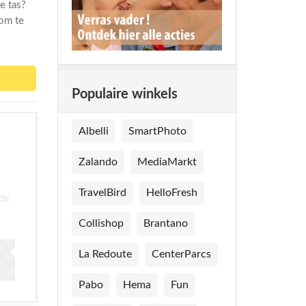
e tas?
om te
Populaire winkels
Albelli
SmartPhoto
Zalando
MediaMarkt
TravelBird
HelloFresh
de
Collishop
Brantano
La Redoute
CenterParcs
Pabo
Hema
Fun