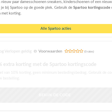
n nieuw paar damesschoenen sneakers, kinderschoenen of een nieuw
 je bij Spartoo op de goede plek. Gebruik de
Spartoo kortingscode
 met korting.
Alle Spartoo acties
g Verlopen geldig
Voorwaarden
(0 rates)
 extra korting met de Spartoo kortingscode
et van 10% korting, geen minimum bestedingsbedrag. Gebruik de co
w bestelling.
BEKIJK DE CODE