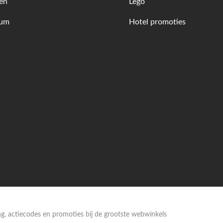
en
Lego
fum
Hotel promoties
ing, actiecodes en promoties bij de grootste webwinkels