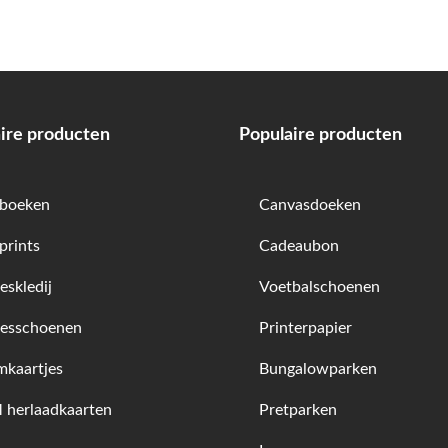
ire producten
Populaire producten
boeken
Canvasdoeken
prints
Cadeaubon
skledij
Voetbalschoenen
esschoenen
Printerpapier
kaartjes
Bungalowparken
herlaadkaarten
Pretparken