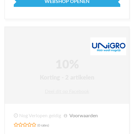
WEBSHOP OPENEN
10%
Korting - 2 artikelen
Deel dit op Facebook
Nog Verlopen geldig
Voorwaarden
(0 rates)