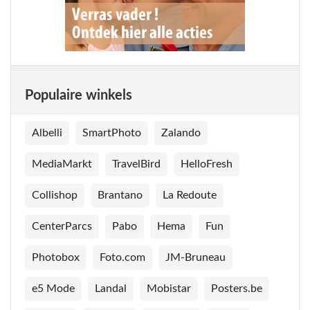
Populaire winkels
Albelli
SmartPhoto
Zalando
MediaMarkt
TravelBird
HelloFresh
Collishop
Brantano
La Redoute
CenterParcs
Pabo
Hema
Fun
Photobox
Foto.com
JM-Bruneau
e5 Mode
Landal
Mobistar
Posters.be