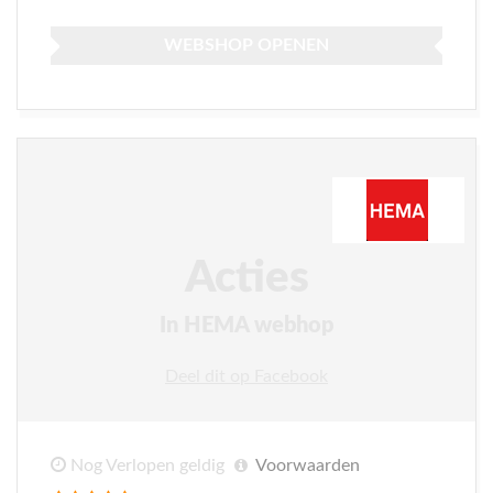
WEBSHOP OPENEN
Acties
In HEMA webhop
Deel dit op Facebook
Nog Verlopen geldig
Voorwaarden