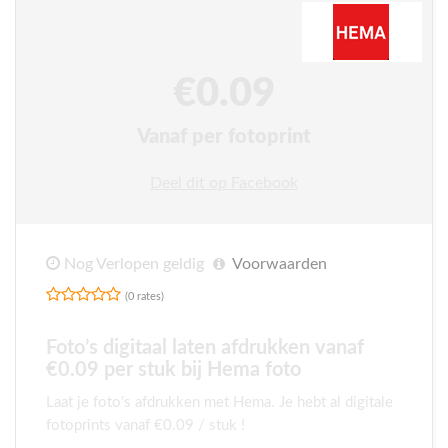
€0.09
Vanaf per fotoprint
Deel dit op Facebook
Nog Verlopen geldig
Voorwaarden
(0 rates)
Foto’s digitaal laten afdrukken vanaf
€0.09 per stuk bij Hema foto
Laat je foto’s afdrukken met Hema. Je hebt al digitale
fotoprints vanaf €0.09 / stuk !