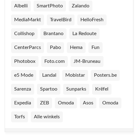
Albelli
SmartPhoto
Zalando
MediaMarkt
TravelBird
HelloFresh
Collishop
Brantano
La Redoute
CenterParcs
Pabo
Hema
Fun
Photobox
Foto.com
JM-Bruneau
e5 Mode
Landal
Mobistar
Posters.be
Sarenza
Spartoo
Sunparks
Krëfel
Expedia
ZEB
Omoda
Asos
Omoda
Torfs
Alle winkels