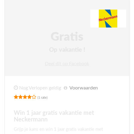
Gratis
Op vakantie !
Deel dit op Facebook
Nog Verlopen geldig
Voorwaarden
(1 rate)
Win 1 jaar gratis vakantie met
Neckermann
Grijp je kans en win 1 jaar gratis vakantie met