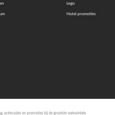
en
Lego
fum
Hotel promoties
ing, actiecodes en promoties bij de grootste webwinkels