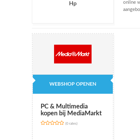
online 
Hp
aangebo
WEBSHOP OPENEN
PC & Multimedia
kopen bij MediaMarkt
(0 rates)