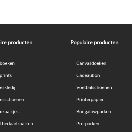
ire producten
Populaire producten
boeken
Canvasdoeken
prints
Cadeaubon
skledij
Voetbalschoenen
esschoenen
Printerpapier
kaartjes
Bungalowparken
herlaadkaarten
Pretparken