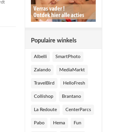
rdt
Populaire winkels
Albelli
SmartPhoto
Zalando
MediaMarkt
TravelBird
HelloFresh
Collishop
Brantano
La Redoute
CenterParcs
Pabo
Hema
Fun