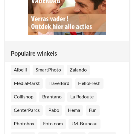
Populaire winkels
Albelli
SmartPhoto
Zalando
MediaMarkt
TravelBird
HelloFresh
Collishop
Brantano
La Redoute
CenterParcs
Pabo
Hema
Fun
Photobox
Foto.com
JM-Bruneau