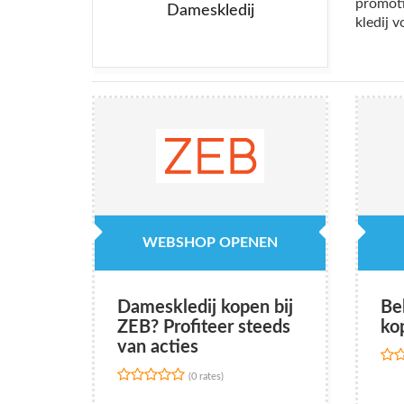
promoti
Dameskledij
kledij 
WEBSHOP OPENEN
Dameskledij kopen bij
Be
ZEB? Profiteer steeds
ko
van acties
(0 rates)