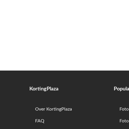
KortingPlaza
Popula
Over KortingPlaza
Foto
FAQ
Foto