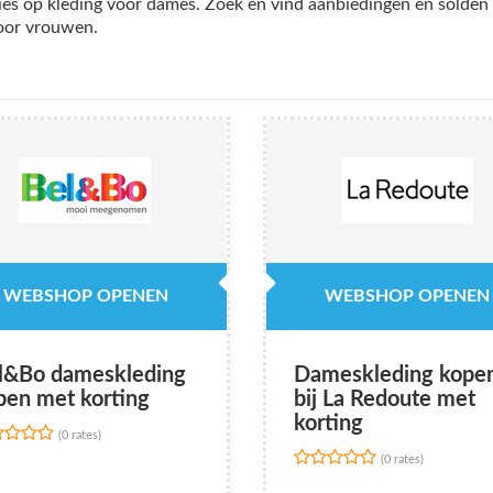
es op kleding voor dames. Zoek en vind aanbiedingen en solden
voor vrouwen.
WEBSHOP OPENEN
WEBSHOP OPENEN
l&Bo dameskleding
Dameskleding kope
pen met korting
bij La Redoute met
korting
(0 rates)
(0 rates)