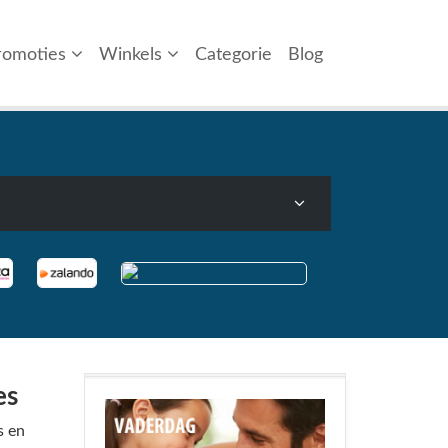
romoties
Winkels
Categorie
Blog
es
s en