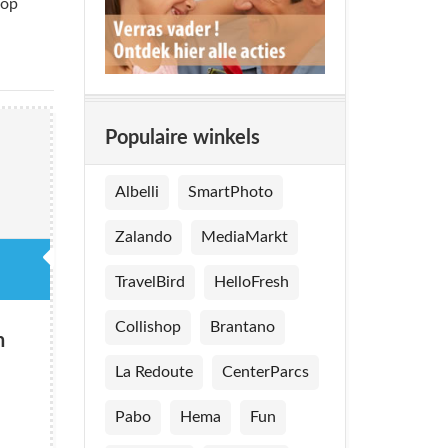
 op
Populaire winkels
Albelli
SmartPhoto
Zalando
MediaMarkt
TravelBird
HelloFresh
Collishop
Brantano
n
La Redoute
CenterParcs
Pabo
Hema
Fun