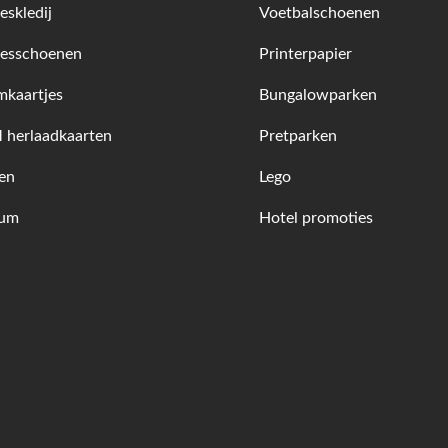
skledij
Voetbalschoenen
esschoenen
Printerpapier
kaartjes
Bungalowparken
herlaadkaarten
Pretparken
en
Lego
fum
Hotel promoties